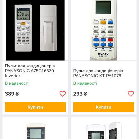
купити універсальний пульт для кондиціонера
.
Низькі ціни, оперативна доставка по всій Україні.
Перевіряємо та гарантуємо якість пультів.
Пристати до вибору
Пульт для кондиціонерів
ПОПУЛЯРНІ МОДЕЛІ З
PANASONIC A75C16330
Пульт для кондиціонерів
Inverter
PANASONIC KT-PA1079
КАТАЛОГУ
В наявності
В наявності
389
293
₴
₴
Купити
Купити