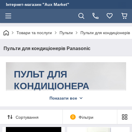
Інтернет-магазин "Aux Market"
Товари та послуги
Пульти
Пульти для кондиціонерів
Пульти для кондиціонерів Panasonic
ПУЛЬТ ДЛЯ
КОНДИЦІОНЕРА
ПАНАСНИК КУПИТИ
Показати все
можна в інтернет-магазині "Aux
Market".
Сортування
0
Фільтри
9 пристроїв для різних моделей. У нас можна