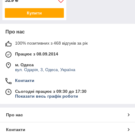
329
₴
Купити
Про нас
100% позитивних з 468 відгуків за рік
ВИБІР
Працює з 08.09.2014
м. Одеса
вул. Одарія, 3, Одеса, Україна
У каталозі ви знайдете пристрої для
різних марок кліматичного обладнання.
Контакти
У нас ви знайдете
пульт для
кондиціонера saturn
, самсунг, панасник
Сьогодні працює з 09:30 до 17:30
та інших популярних марок.
Показати весь графік роботи
Про нас
Контакти