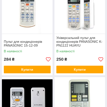
Універсальний пульт для
ОРИГІНАЛЬНИЙ ПУЛЬТ ДЛЯ
Пульт для кондиціонерів
кондиціонерів PANASONIC K-
КОНДИЦІОНЕРІВ PANASONIC
PANASONIC 15-12-09
PN1122 HUAYU
A75C2665
В наявності
В наявності
284
Модель має дисплей, на якому
250
₴
₴
зображаються дані про температурний
режим, обрані опціями. Пристрій має
Купити
Купити
функцію таймера. Для керування
передбачені кнопки.
Зробити замовлення