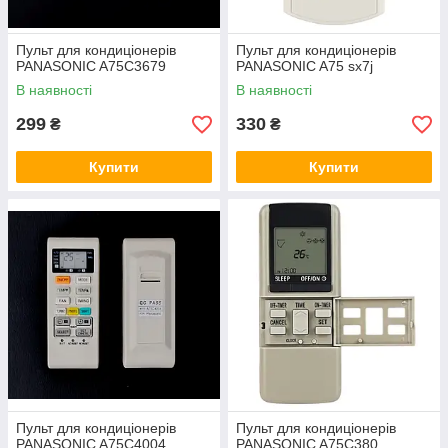
Є дисплей і кнопки.
Пульт для кондиціонерів
Пульт для кондиціонерів
Зробити замовлення
PANASONIC A75C3679
PANASONIC A75 sx7j
В наявності
В наявності
299
330
₴
₴
Купити
Купити
4 ПРИЧИНИ КУПИТИ САМЕ В
НАС
ЦІНА
Пульт для кондиціонерів
Пульт для кондиціонерів
PANASONIC A75C4004
PANASONIC A75C380