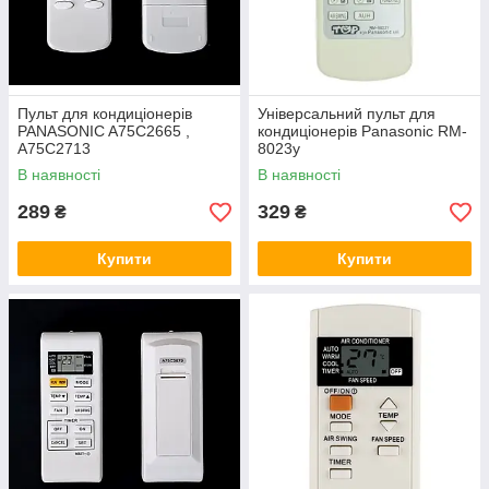
Пульт для кондиціонерів
Універсальний пульт для
PANASONIC A75C2665 ,
кондиціонерів Panasonic RM-
A75C2713
8023y
В наявності
В наявності
289
329
₴
₴
Купити
Купити
ПУЛЬТ ДЛЯ КОНДИЦІОНЕРІВ
PANASONIC A75C3679
Пристрій підходить для керування 12
моделями марки Панасоня. Вирізняється
сумісністю із 6 пультами інших моделей,
може їх замінити. Живлення від батарейок.