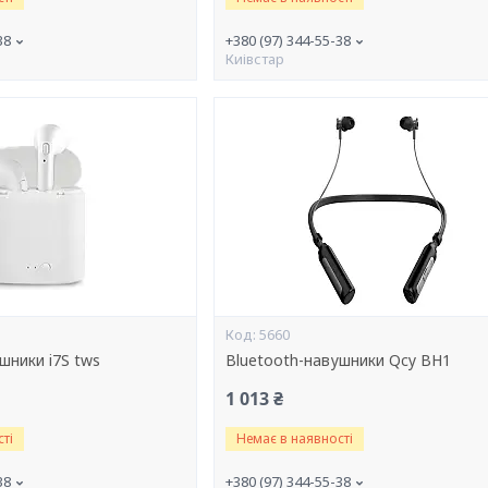
38
+380 (97) 344-55-38
Киівстар
5660
шники i7S tws
Bluetooth-навушники Qcy BH1
1 013 ₴
ті
Немає в наявності
38
+380 (97) 344-55-38