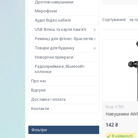
Дротові навушники
Мікрофони
Аудіо Відео кабелі
USB Флеш та карти пам'яті
Ремінці для фітнес-браслетів
Товари для будинку
Новорічні прикраси
Радіоприймачі, Bluetooth-
колонки
Про нас
Відгуки
Доставка і оплата
5755
Контакти
Навушники AWE
142 ₴
Фільтри
В наявності