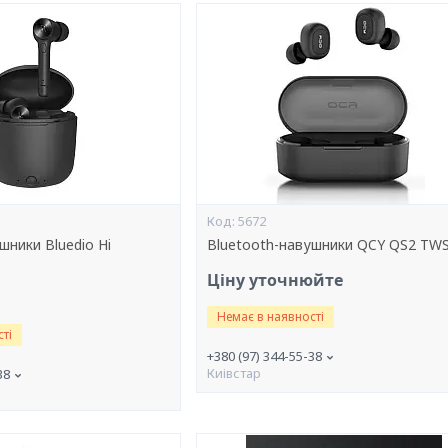
5672
шники Bluedio Hi
Bluetooth-навушники QCY QS2 TW
Ціну уточнюйте
Немає в наявності
ті
+380 (97) 344-55-38
Киівстар
38