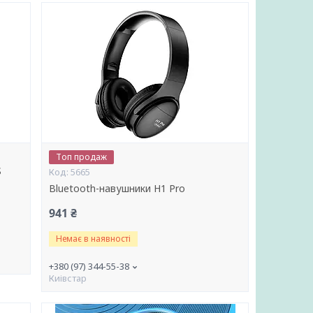
Топ продаж
S
5665
Bluetooth-навушники H1 Pro
941 ₴
Немає в наявності
+380 (97) 344-55-38
Киівстар