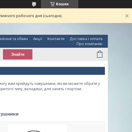
Кошик
лижчого робочого дня (сьогодні).
нення та обмін
Акції
Контакти
Доставка і оплата
Про компанію
Знайти
огу вам прийдуть навушники, які ви можете обрати у
критого типу, вкладиші, для занять спортом.
вушники