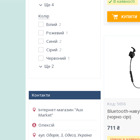
В наявності
Ще 4
Колір
КУПИТИ
Білий
2
Рожевий
1
Синій
2
Сірий
2
Червоний
1
Ще 2
Контакти
5656
Інтернет-магазин "Aux
Bluetooth-наву
Market"
(чорно-сірі)
Олексій
711 ₴
вул. Одарія, 3, Одеса, Україна
Немає в наявнос