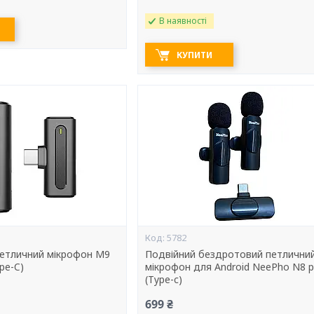
В наявності
КУПИТИ
5782
етличний мікрофон M9
Подвійний бездротовий петлични
pe-C)
мікрофон для Android NeePho N8 p
(Type-c)
699 ₴