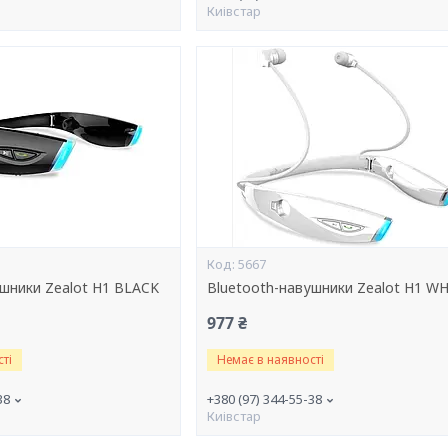
Киівстар
5667
ушники Zealot H1 BLACK
Bluetooth-навушники Zealot H1 W
977 ₴
ті
Немає в наявності
38
+380 (97) 344-55-38
Киівстар