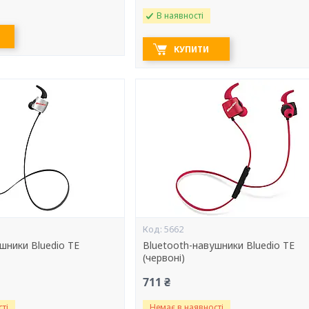
В наявності
КУПИТИ
5662
шники Bluedio TE
Bluetooth-навушники Bluedio TE
(червоні)
711 ₴
ті
Немає в наявності