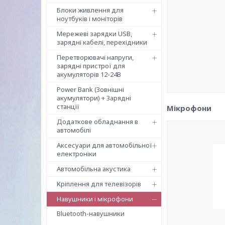
Блоки живлення для
ноутбуків і моніторів
Мережеві зарядки USB,
зарядні кабелі, перехідники
Перетворювачі напруги,
зарядні пристрої для
акумуляторів 12-24В
Power Bank (Зовнішні
акумулятори) + Зарядні
станції
Мікрофони
Додаткове обладнання в
автомобілі
Аксесуари для автомобільної
електроніки
Автомобільна акустика
Кріплення для телевізорів
Навушники і мікрофони
Bluetooth-навушники