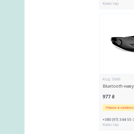
Киівстар
5666
Bluetooth-нав
977 ₴
Немає в наявнос
+380 (97) 344-55-
Киівстар