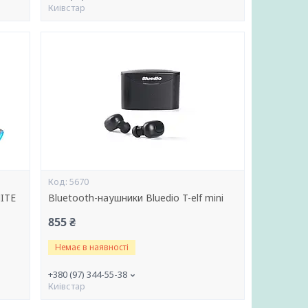
Киівстар
5670
HITE
Bluetooth-наушники Bluedio T-elf mini
855 ₴
Немає в наявності
+380 (97) 344-55-38
Киівстар