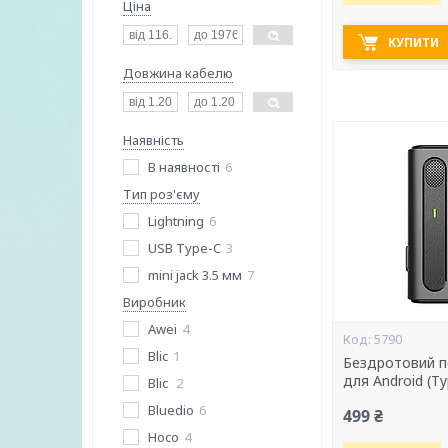
Ціна
КУПИТИ
Довжина кабелю
Наявність
В наявності
6
Тип роз'єму
Lightning
6
USB Type-C
3
mini jack 3.5 мм
7
Виробник
Awei
4
5790
Blic
1
Бездротовий п
для Android (Ty
Blic
2
Bluedio
6
499 ₴
Hoco
4