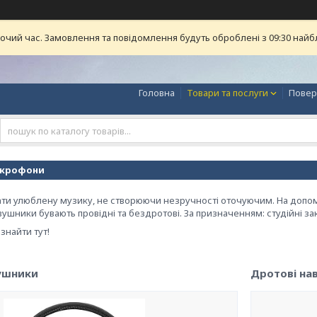
бочий час. Замовлення та повідомлення будуть оброблені з 09:30 найб
Головна
Товари та послуги
Повер
ікрофони
ати улюблену музику, не створюючи незручності оточуючим. На допом
вушники бувають провідні та бездротові. За призначенням: студійні за
знайти тут!
вушники
Дротові на