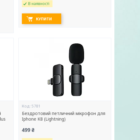
В наявності
КУПИТИ
5781
й
Бездротовий петличний мікрофон для
lus
Iphone K8 (Lightning)
499 ₴