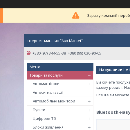
Зараз у компанії неро
Інтернет-магазин "Aux Market"
+380 (97) 344-55-38
+380 (99) 030-90-05
Навушники і м
Товари та послуги
Ви хочете послух
Автомагнітоли
цьому розділі. На
Автосигналізації
Все це ви можете 
Автомобільні монітори
Пульти
Bluetooth-на
Цифрове ТБ
Блоки живлення