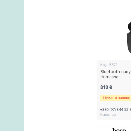
5671
Bluetooth-наву
Hurricane
810 ₴
Немає в наявнос
+380 (97) 344-55-
Киівстар