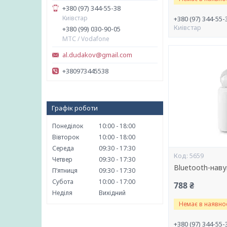
+380 (97) 344-55-38
Киівстар
+380 (97) 344-55-
Киівстар
+380 (99) 030-90-05
МТС / Vodafone
al.dudakov@gmail.com
+380973445538
Графік роботи
Понеділок
10:00
18:00
Вівторок
10:00
18:00
Середа
09:30
17:30
5659
Четвер
09:30
17:30
Bluetooth-наву
Пʼятниця
09:30
17:30
Субота
10:00
17:00
788 ₴
Неділя
Вихідний
Немає в наявнос
+380 (97) 344-55-