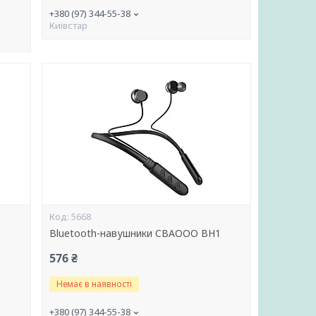
+380 (97) 344-55-38
Киівстар
5668
Bluetooth-навушники CBAOOO BH1
576 ₴
Немає в наявності
+380 (97) 344-55-38