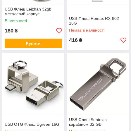
USB Флеш Leizhan 32gb
металевий корпус
USB Флеш Remax RX-802
В наявності
16G
180
Немає в наявності
₴
416
₴
Купити
USB Флеш Suntrsi з
USB OTG Флеш Ugreen 16G
карабіном 32 GB