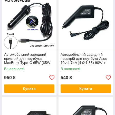
Пристати до вибору!
ЧОМУ ПОТРІБНО КУПИТИ
АВТОМОБІЛЬНУ ЗАРЯДКУ ДЛЯ
НОУТБУКА?
Автомобільний зарядний
Автомобільний зарядний
пристрій для ноутбуків
пристрій для ноутбука Asus
MacBook Type-C 65W (65W
19v 4.74A (4.0*1.35) 90W +
PD)
USB
В наявності
В наявності
950
540
₴
₴
ПРИНЦИП РОБОТИ
Купити
Купити
Пристрій працює від прикурювача, що дуже
зручно, оскільки сам прикурювач
розташовується на передній панелі.