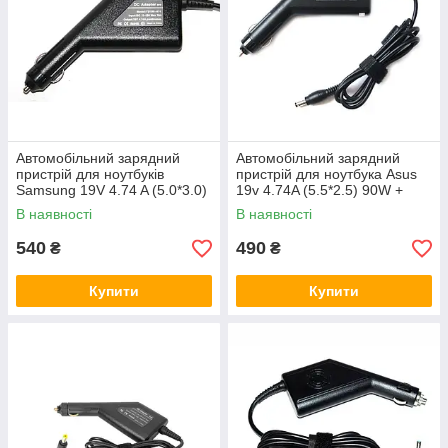
ПРОСТОТА
Автомобільний зарядний
Автомобільний зарядний
Автомобільний блок живлення для
пристрій для ноутбуків
пристрій для ноутбука Asus
ноутбуків під'єднується до прикурювача
Samsung 19V 4.74 A (5.0*3.0)
19v 4.74A (5.5*2.5) 90W +
безпосередньо, не потрібно перехідників
90W
USB
В наявності
В наявності
або додаткових дротів.
540
490
₴
₴
Купити
Купити
АВТОНОМНІСТЬ
Якщо ви зібралися в дальню поїздку або
багато часу проводите в роз'їздах, вам