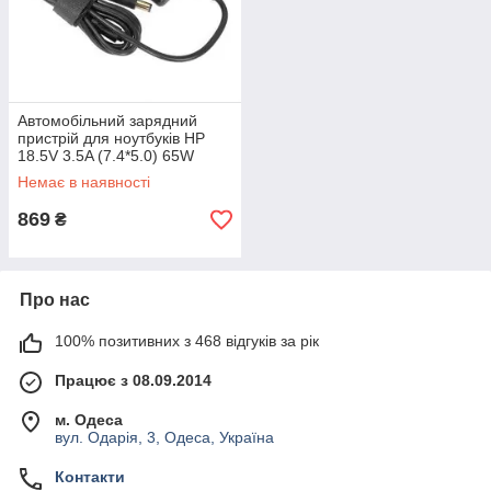
ЦІНОВА ПОЛІТИКА
Автомобільний зарядний
пристрій для ноутбуків HP
18.5V 3.5A (7.4*5.0) 65W
Немає в наявності
Встановлюють низькі конкурентні ціни,
робимо мінімальні націнки. Надаємо
869
₴
знижки на різні категорії товарів до 30%
від вартості.
Про нас
100% позитивних з 468 відгуків за рік
Працює з 08.09.2014
ОПЕРАТИВНИЙ СЕРВІС
м. Одеса
вул. Одарія, 3, Одеса, Україна
Закази на сайті приймаються цілу добу.
Контакти