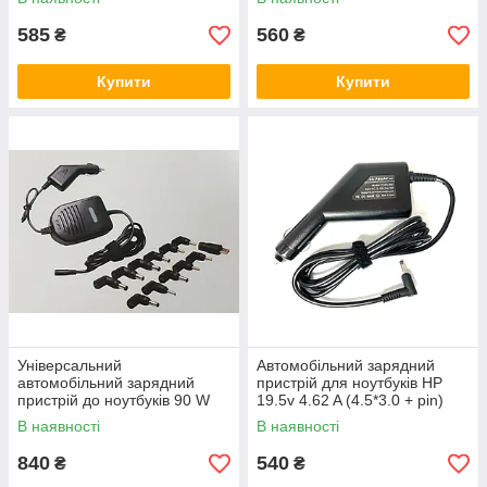
585
560
₴
₴
Купити
Купити
НЕ ЗАБУВАЙТЕ ПРО
РОЗ'ЄМ
Роз'єм кабелю має повністю збігатися
за розмірами та формою з роз'ємом
ноутбука. Також дивіться на сам кабель
і якість корпусу зарядки.
Універсальний
Автомобільний зарядний
Пристати до вибору
автомобільний зарядний
пристрій для ноутбуків HP
пристрій до ноутбуків 90 W
19.5v 4.62 A (4.5*3.0 + pin)
(HQ)
90W+USB
В наявності
В наявності
840
540
₴
₴