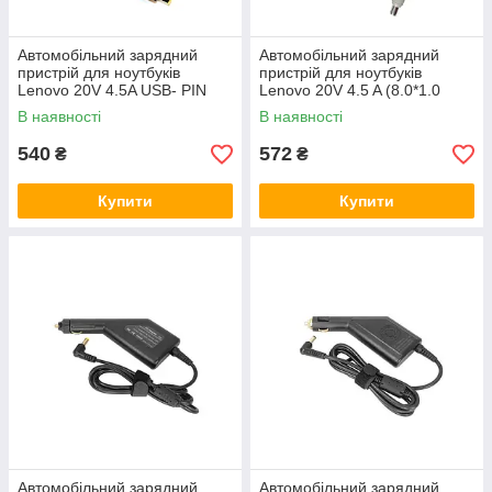
ЯК ВИБРАТИ АВТОМОБІЛЬНУ
Автомобільний зарядний
Автомобільний зарядний
ЗАРЯДКУ ДЛЯ НОУТБУКА?
пристрій для ноутбуків
пристрій для ноутбуків
Lenovo 20V 4.5A USB- PIN
Lenovo 20V 4.5 A (8.0*1.0
(Square) 90W
mm)
В наявності
В наявності
540
572
₴
₴
ЗВЕРНІТЬ УВАГУ НА
МОДЕЛЬ
Купити
Купити
Важливо враховувати модель і марку
вашого ноутбука. Подивіться в
характеристиках заряджання, щоб вона
підходило для вашого ґаджета.
Автомобільний зарядний
Автомобільний зарядний
ПОДИВІТЬСЯ ПАРАМЕТРИ