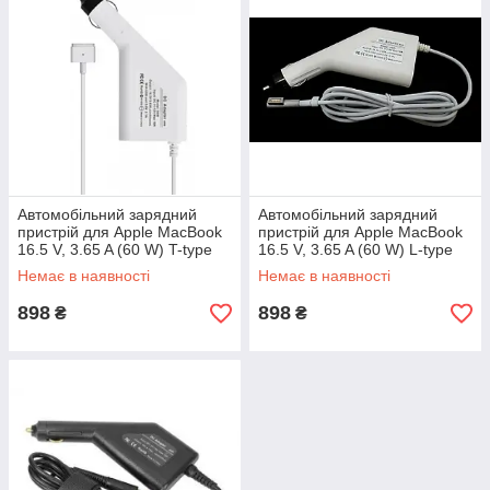
На всі зарядні пристрої поширюються
гарантійні умови. Всі прилади
обов'язково перевіряються перед
відправленням замовнику.
Автомобільний зарядний
Автомобільний зарядний
пристрій для Apple MacBook
пристрій для Apple MacBook
16.5 V, 3.65 A (60 W) T-type
16.5 V, 3.65 A (60 W) L-type
Magsafe 2
Magsafe 1
КОНСУЛЬТАТИВНА
Немає в наявності
Немає в наявності
ДОПОМОГА
898
898
₴
₴
Всі наші працівники мають великий
досвід у сфері продажів, розбираються
в асортименті та його характеристиках,
тому можуть надати грамотну допомогу.