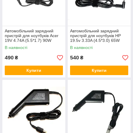
необхідно
купити блок живлення для
ноутбука
в машину.
Автомобільний зарядний
Автомобільний зарядний
пристрій для ноутбуків Acer
пристрій для ноутбуків HP
19V 4.74A (5.5*1.7) 90W
19.5v 3.33A (4.5*3.0) 65W
В наявності
В наявності
490
540
₴
₴
МОЖЛИВОСТІ
Купити
Купити
Крім самого з'єднання з ноутбуком, багато
зарядних пристроїв мають розширений
функціонал завдяки додатковим виходам
для USB.
Потрібна консультація? Ми на зв'язку!