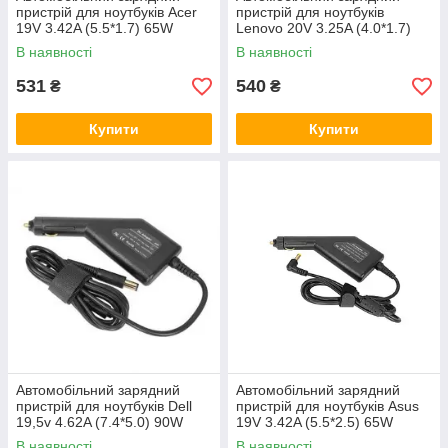
пристрій для ноутбуків Acer
пристрій для ноутбуків
НОУТБУКА
19V 3.42A (5.5*1.7) 65W
Lenovo 20V 3.25A (4.0*1.7)
65W
В наявності
В наявності
Зверніть увагу на технічні показники
531
540
₴
₴
блока живлення вашого комп'ютера —
силу струму, потужність.
Купити
Купити
ЗВАЖАЙТЕ НА НАПРУГУ
Заряджання автомобільне для
ноутбука за напругою має збігатися з
Автомобільний зарядний
Автомобільний зарядний
показниками прикурювача
пристрій для ноутбуків Dell
пристрій для ноутбуків Asus
транспортного засобу.
19,5v 4.62A (7.4*5.0) 90W
19V 3.42A (5.5*2.5) 65W
В наявності
В наявності