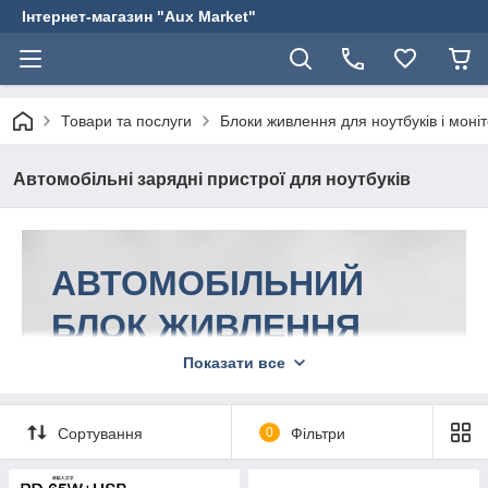
Інтернет-магазин "Aux Market"
Товари та послуги
Блоки живлення для ноутбуків і моніт
Автомобільні зарядні пристрої для ноутбуків
АВТОМОБІЛЬНИЙ
БЛОК ЖИВЛЕННЯ
ДЛЯ НОУТБУКА
Показати все
Це спосіб завжди бути на зв'язку та в
Сортування
0
Фільтри
мережі!