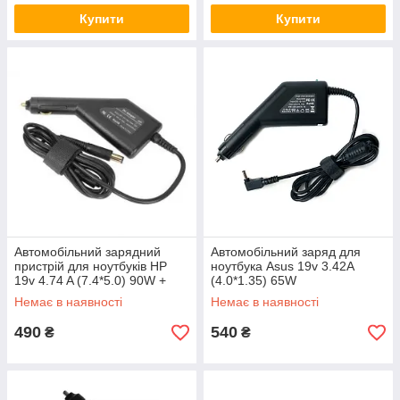
ПЕРЕВАГИ МАГАЗИНУ «AUX
Купити
Купити
MARKET»
ШИРОКИЙ АСОРТИМЕНТ
Інтернет-магазин товарів для дому
пропонує понад 1000 товарів у різних
категоріях — це прилади для
домашнього та автомобільного
Автомобільний зарядний
Автомобільний заряд для
використання.
пристрій для ноутбуків HP
ноутбука Asus 19v 3.42A
19v 4.74 A (7.4*5.0) 90W +
(4.0*1.35) 65W
USB
Немає в наявності
Немає в наявності
490
540
₴
₴
ГАРАНТІЯ ЯКОСТІ