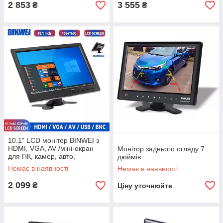
2 853
3 555
₴
₴
10.1" LCD монітор BINWEI з
HDMI, VGA, AV /міні-екран
Монітор заднього огляду 7
для ПК, камер, авто,
дюймів
мультимедіа
Немає в наявності
Немає в наявності
2 099
₴
Ціну уточнюйте