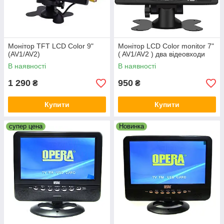
Монітор TFT LCD Color 9"
Монітор LCD Color monitor 7"
(AV1/AV2)
( AV1/AV2 ) два відеовходи
В наявності
В наявності
1 290
950
₴
₴
Купити
Купити
супер цена
Новинка