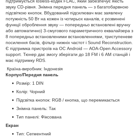
підтримується losless-кодек FLAC, який забезпечує якість
звуку CD-рівня. Знімна передня панель — з багатобарвною
підсвіткою кнопок. Вбудований підсилювач має заявлену
потужність 50 Вт на кожен із чотирьох каналів, є розвинені
функції оброблення звуку — попередньо встановлені вручну
або автоматично) 3-смугового параметричного еквалайзера з
8 попередньо встановленими встановленнями, триступеневе
посилення басів, фільтр нижніх частот і Sound Reconstruction.
Є підтримка пристроїв на ОС Android — АОА-Open Accessory
support. Тюнер дає змогу зберігати до 18 FM і 6 AM станцій і
має підтримку RDS.
Країна-виробник: Індонезія
Корпус/Передня панель
Розмір: 1 DIN
Колір: Чорний
Підсвітка кнопок: RGB / кнопка, що перемикається
Знімна панель: Так
Тип панелі: Фіксована
Екран
Тип: Сегментний