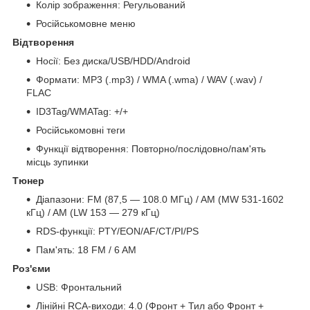
Колір зображення: Регульований
Російськомовне меню
Відтворення
Носії: Без диска/USB/HDD/Android
Формати: MP3 (.mp3) / WMA (.wma) / WAV (.wav) /
FLAC
ID3Tag/WMATag: +/+
Російськомовні теги
Функції відтворення: Повторно/послідовно/пам'ять
місць зупинки
Тюнер
Діапазони: FM (87,5 — 108.0 МГц) / AM (MW 531-1602
кГц) / AM (LW 153 — 279 кГц)
RDS-функції: PTY/EON/AF/CT/PI/PS
Пам'ять: 18 FM / 6 AM
Роз'єми
USB: Фронтальний
Лінійні RCA-виходи: 4.0 (Фронт + Тил або Фронт +