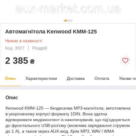
Автомагнітола Kenwood KMM-125
Немає в наявності
Код: 3027
Роздріб
2 385
₴
Опис
Характеристики
Доставка
Оплата
Умови п
Опис
Kenwood KMM-125 — бездискова MP3-магнітола, виготовлена
в укороченому корпусі формату 1DIN. Вона здатна
відтворювати медіаконтент із накопичувачів, що під'єднуються
до фронтального USB-роз'єму (можлива заряджання струмом
до 1 А), а також через AUX-вхід. Крім MP3, WAV і WMA