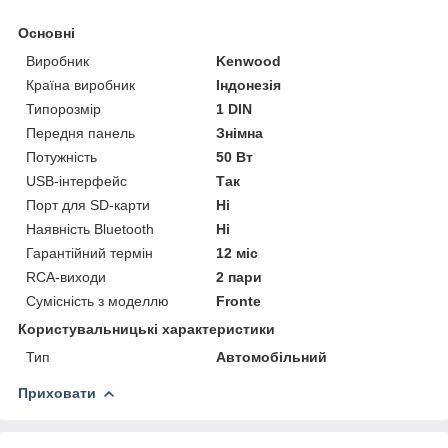
Основні
Виробник
Kenwood
Країна виробник
Індонезія
Типорозмір
1 DIN
Передня панель
Знімна
Потужність
50 Вт
USB-інтерфейс
Так
Порт для SD-карти
Ні
Наявність Bluetooth
Ні
Гарантійний термін
12 міс
RCA-виходи
2 пари
Сумісність з моделлю
Fronte
Користувальницькі характеристики
Тип
Автомобільний
Приховати