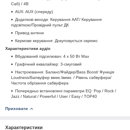
Саб) / 4В
AUX: AUX (спереду)
Додаткові виходи: Керування AAT/ Керування
підсвіткою/Провідний пульт ДК
Привод антени
Кермове керування: Докуповується окремо
Характеристики аудіо
Вбудований підсилювач: 4 x 50 Вт Max
Графічний еквалайзер: 3-смуговий
Настроювання: Баланс/Файдер/Bass Boost/ Функція
Loudness/Бапвуфер вмик./вимк. / Рівень сабвуфера/
Частота обрізання сабвуфера
Попередньо встановлені параметри EQ: Pop / Rock /
Jazz / Natural / Powerful / User / Easy / TOP40
Приховати
Характеристики