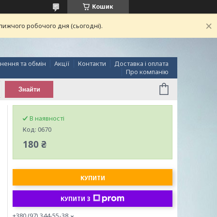
Кошик
лижчого робочого дня (сьогодні).
нення та обмін
Акції
Контакти
Доставка і оплата
Про компанію
Знайти
В наявності
Код:
0670
180 ₴
КУПИТИ
КУПИТИ З
+380 (97) 344-55-38