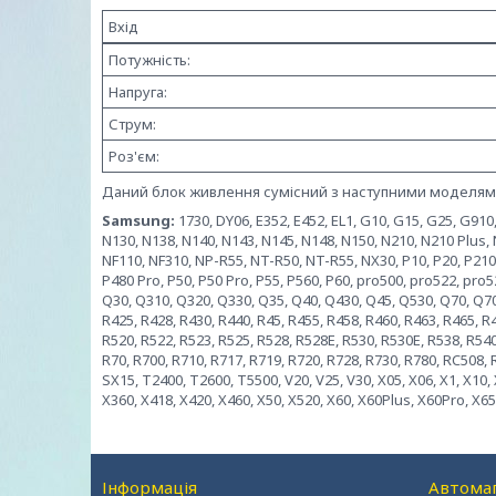
Вхід
Потужність:
Напруга:
Струм:
Роз'єм:
Даний блок живлення сумісний з наступними моделями
Samsung:
1730, DY06, E352, E452, EL1, G10, G15, G25, G91
N130, N138, N140, N143, N145, N148, N150, N210, N210 Plus,
NF110, NF310, NP-R55, NT-R50, NT-R55, NX30, P10, P20, P210, 
P480 Pro, P50, P50 Pro, P55, P560, Р60, pro500, pro522, pro
Q30, Q310, Q320, Q330, Q35, Q40, Q430, Q45, Q530, Q70, Q70C
R425, R428, R430, R440, R45, R455, R458, R460, R463, R465, R
R520, R522, R523, R525, R528, R528E, R530, R530E, R538, R540
R70, R700, R710, R717, R719, R720, R728, R730, R780, RC508,
SX15, T2400, T2600, T5500, V20, V25, V30, X05, X06, X1, X10, 
X360, X418, X420, X460, X50, X520, X60, X60Plus, X60Pro, X65
Інформація
Автомаг