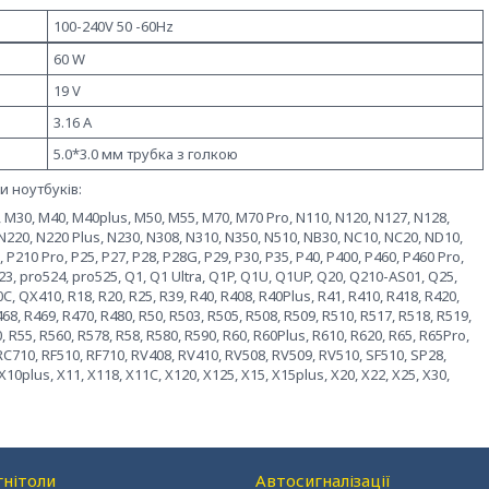
100-240V 50 -60Hz
60 W
19 V
3.16 A
5.0*3.0 мм трубка з голкою
 ноутбуків:
0, M30, M40, M40plus, M50, M55, M70, M70 Pro, N110, N120, N127, N128,
 N220, N220 Plus, N230, N308, N310, N350, N510, NB30, NC10, NC20, ND10,
P210 Pro, P25, P27, P28, P28G, P29, P30, P35, P40, P400, P460, P460 Pro,
523, pro524, pro525, Q1, Q1 Ultra, Q1P, Q1U, Q1UP, Q20, Q210-AS01, Q25,
, QX410, R18, R20, R25, R39, R40, R408, R40Plus, R41, R410, R418, R420,
468, R469, R470, R480, R50, R503, R505, R508, R509, R510, R517, R518, R519,
, R55, R560, R578, R58, R580, R590, R60, R60Plus, R610, R620, R65, R65Pro,
 RC710, RF510, RF710, RV408, RV410, RV508, RV509, RV510, SF510, SP28,
X10plus, X11, X118, X11C, X120, X125, X15, X15plus, X20, X22, X25, X30,
нітоли
Автосигналізації