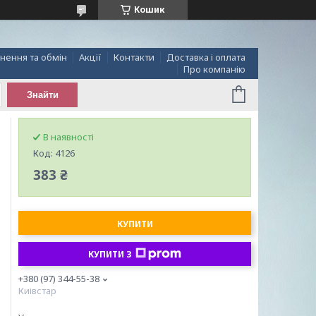
Кошик
нення та обмін
Акції
Контакти
Доставка і оплата
Про компанію
Знайти
В наявності
Код:
4126
383 ₴
КУПИТИ
КУПИТИ З
+380 (97) 344-55-38
Киівстар