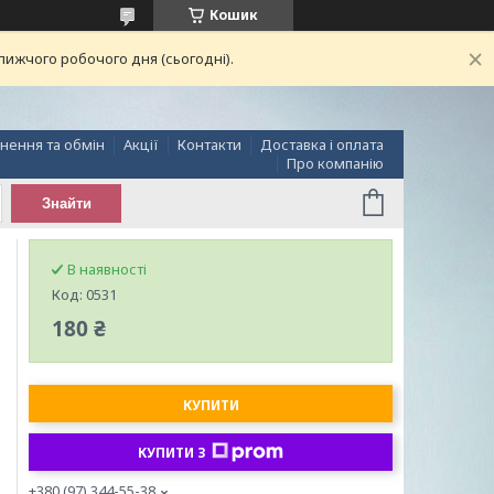
Кошик
лижчого робочого дня (сьогодні).
нення та обмін
Акції
Контакти
Доставка і оплата
Про компанію
Знайти
В наявності
Код:
0531
180 ₴
КУПИТИ
КУПИТИ З
+380 (97) 344-55-38