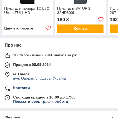
Пульт для тюнера T2 U2C
Пульт для SATURN
Пул
Uclan FULL HD
32HD300U
267
180
162
₴
Ціну уточнюйте
Купити
Про нас
100% позитивних з 466 відгуків за рік
Працює з 08.09.2014
м. Одеса
вул. Одарія, 3, Одеса, Україна
Контакти
Сьогодні працює з 10:00 до 17:00
Показати весь графік роботи
Про нас