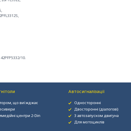
,
3312S,
5332/10.
нітоли
Автосигналізації
ітором, що виїжджає
Односторонні
есивери
Двосторонні (діалогові)
имедійні центри 2-Din
З автозапуском двигуна
Для мотоциклів