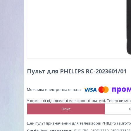
Пульт для PHILIPS RC-2023601/01
У компанії підключені електронні платежі. Тепер ви мо
Опис
Х
Цей пульт призначений для телевізорів PHILIPS і вигот
Сумісність апаратури:
PHILIPS 26PFL3312, 26PFL3312S,