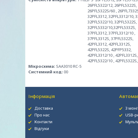
26PFL5322/12, 26PFL5322S,
26PFL5322S/60 , 26PFL7332S
32PFL3312, 32PFL3312/10, 32PFL
32PFL5322/10, 32PFL5322S,
32PFL5332/10,32PFL5332S,
37PFL3312, 37PFL3312/10 ,
37PFL3312S, 37PFL5322S,
42PFL3312, 42PFL3312S,
42PFL5322S, 42PFP5332,
42PFL3312/10 , 42PFL3312S,
42PFL5322/10 , 42PFL5322S, 42PFP
Мікросхема:
SAA3010 RC-5
Системний код:
00
Інформація
Автомаг
Доставка
З мон
Про нас
USB-р
Контакти
Мульт
Відгуки