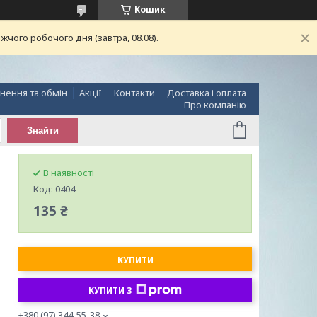
Кошик
чого робочого дня (завтра, 08.08).
нення та обмін
Акції
Контакти
Доставка і оплата
Про компанію
Знайти
В наявності
Код:
0404
135 ₴
КУПИТИ
КУПИТИ З
+380 (97) 344-55-38