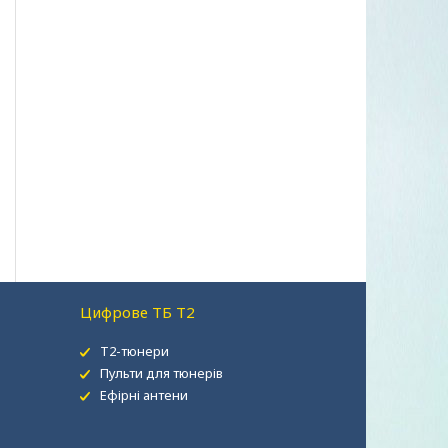
Цифрове ТБ Т2
Т2-тюнери
Пульти для тюнерів
Ефірні антени