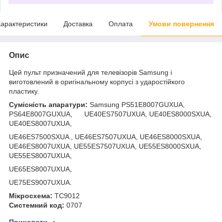
арактеристики
Доставка
Оплата
Умови повернення
Опис
Цей пульт призначений для телевізорів Samsung і
виготовлений в оригінальному корпусі з ударостійкого
пластику.
Сумісність апаратури:
Samsung PS51E8007GUXUA,
PS64E8007GUXUA, UE40ES7507UXUA, UE40ES8000SXUA,
UE40ES8007UXUA,
UE46ES7500SXUA , UE46ES7507UXUA, UE46ES8000SXUA,
UE46ES8007UXUA, UE55ES7507UXUA, UE55ES8000SXUA,
UE55ES8007UXUA,
UE65ES8007UXUA,
UE75ES9007UXUA.
Мікросхема:
TC9012
Системний код:
0707
Приховати