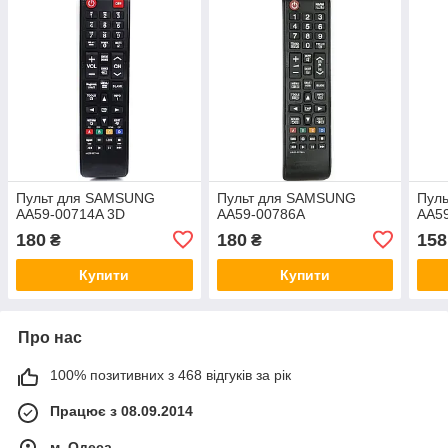
Пульт для SAMSUNG
Пульт для SAMSUNG
Пул
AA59-00714A 3D
AA59-00786A
AA5
180
180
158
₴
₴
Купити
Купити
Про нас
100% позитивних з 468 відгуків за рік
Працює з 08.09.2014
м. Одеса