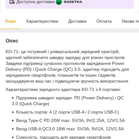
Доступна доставка
Опис
Характеристики
Доставка
Оплата
Умови п
Опис
KO-71- це потужний і універсальний зарядний пристрій,
здатний забезпечити швидку зарядку для різних пристроїв.
Завдяки підтримці сучасних протоколів заряджання Power
Delivery (PD) і Quick Charge (QC) 3.0, адаптер підходить для
заряджання смартфонів, планшетів та інших ґаджетів,
заощаджуючи ваш час і підвищуючи зручність використання.
Характеристики зарядного адаптера KO-71 з 4 портами:
Підтримка швидкої зарядки: PD (Power Delivery) і QC
3.0 (Quick Charge)
Кількість портів: 4 (2 порти USB-A і 2 порти USB-C)
Вихід Type-C PD 20W max: 5V/3A, 9V/2.25A, 12V/1.5A
Вихід USB-A QC3.0 18W max: 5V/3A, 9V/2A, 12V/1.5A
Сумісність: підходить для зарядки смартфонів,