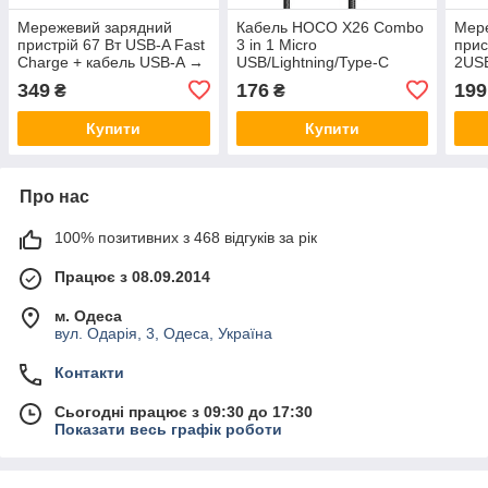
Мережевий зарядний
Кабель HOCO X26 Combo
Мер
пристрій 67 Вт USB-A Fast
3 in 1 Micro
прис
Charge + кабель USB-A →
USB/Lightning/Type-C
2USB
USB-C
Xpress one pull three
PD+Q
349
176
199
₴
₴
charging cable |1m, 2A|
Купити
Купити
Про нас
100% позитивних з 468 відгуків за рік
Працює з 08.09.2014
м. Одеса
вул. Одарія, 3, Одеса, Україна
Контакти
Сьогодні працює з 09:30 до 17:30
Показати весь графік роботи