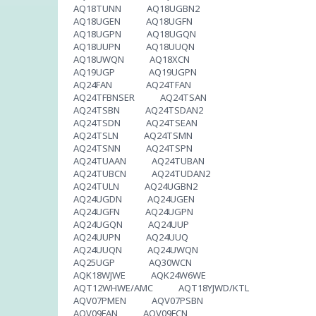
AQ18TUNN AQ18UGBN2
AQ18UGEN AQ18UGFN
AQ18UGPN AQ18UGQN
AQ18UUPN AQ18UUQN
AQ18UWQN AQ18XCN
AQ19UGP AQ19UGPN
AQ24FAN AQ24TFAN
AQ24TFBNSER AQ24TSAN
AQ24TSBN AQ24TSDAN2
AQ24TSDN AQ24TSEAN
AQ24TSLN AQ24TSMN
AQ24TSNN AQ24TSPN
AQ24TUAAN AQ24TUBAN
AQ24TUBCN AQ24TUDAN2
AQ24TULN AQ24UGBN2
AQ24UGDN AQ24UGEN
AQ24UGFN AQ24UGPN
AQ24UGQN AQ24UUP
AQ24UUPN AQ24UUQ
AQ24UUQN AQ24UWQN
AQ25UGP AQ30WCN
AQK18WJWE AQK24W6WE
AQT12WHWE/AMC AQT18YJWD/KTL
AQV07PMEN AQV07PSBN
AQV09FAN AQV09FCN