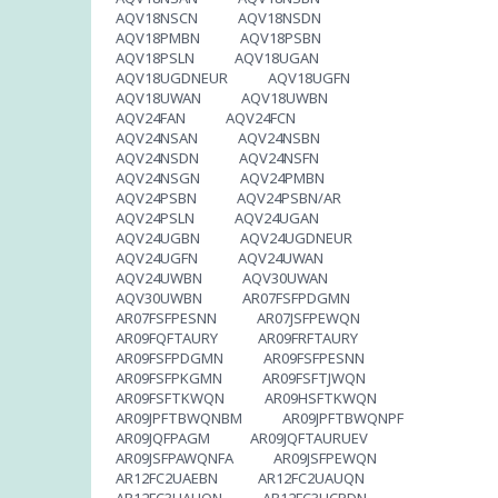
AQV18NSCN AQV18NSDN
AQV18PMBN AQV18PSBN
AQV18PSLN AQV18UGAN
AQV18UGDNEUR AQV18UGFN
AQV18UWAN AQV18UWBN
AQV24FAN AQV24FCN
AQV24NSAN AQV24NSBN
AQV24NSDN AQV24NSFN
AQV24NSGN AQV24PMBN
AQV24PSBN AQV24PSBN/AR
AQV24PSLN AQV24UGAN
AQV24UGBN AQV24UGDNEUR
AQV24UGFN AQV24UWAN
AQV24UWBN AQV30UWAN
AQV30UWBN AR07FSFPDGMN
AR07FSFPESNN AR07JSFPEWQN
AR09FQFTAURY AR09FRFTAURY
AR09FSFPDGMN AR09FSFPESNN
AR09FSFPKGMN AR09FSFTJWQN
AR09FSFTKWQN AR09HSFTKWQN
AR09JPFTBWQNBM AR09JPFTBWQNPF
AR09JQFPAGM AR09JQFTAURUEV
AR09JSFPAWQNFA AR09JSFPEWQN
AR12FC2UAEBN AR12FC2UAUQN