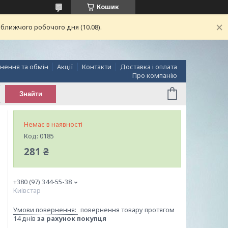
Кошик
ближчого робочого дня (10.08).
нення та обмін
Акції
Контакти
Доставка і оплата
Про компанію
Знайти
Немає в наявності
Код:
0185
281 ₴
+380 (97) 344-55-38
Киівстар
повернення товару протягом
14 днів
за рахунок покупця