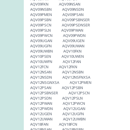
AQV09FKN AQV09NSAN
AQV09NSBN AQV09NSDN
AQV09PMEN AQV09PSAN
AQV09PSBN AQV09PSBNSER
AQV09PSCN AQV09PSDNSER
AQV09PSLN AQV09PWAN
AQV09PWCN AQV09PWDN
AQV09UGAN AQV09UGEN
AQV09UGFN AQV09UWAN
AQV09UWBN AQV10FKN
AQV10PSEN AQV10UWEN
AQV10UWFN AQV12FAN
AQV12FCN AQV12FKN
AQV12NSAN AQV12NSBN
AQV12NSDN AQV12NSFNXSA
AQV12NSGNXSA AQV12PMEN
AQV12PSAN AQV12PSBN
AQV12PSBNSER AQV12PSCN
AQV12PSDN AQV12PSLN
AQV12PWAN AQV12PWCN
AQV12PWDN AQV12UGAN
AQV12UGEN AQV12UGFN
AQV12UWAN AQV12UWBN
AQV18FAN AQV18FCN
AQV18NSAN AQV18NSBN