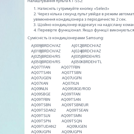
Налаштування пульта KT-SS2:
Натисніть і утримуйте кнопку «Select»
Через кілька секунд пульт увійде в режим автомат
увімкнення кондиціонера з періодичністю 2 сек.
Щойно кондиціонер відреагує на надіслану команду
Перевірте функціонал. Якщо функції виконуються, 
Сумісність із кондиціонерами Samsung:
AJ009JBRDCH/AZ AJ012JBRDCH/AZ
AJ018JBRDCH/AZ AJ024JBRDCH/AZ
AJ025JBRDEH/RS AJ035JBRDEH/RS
AJ050JBRDEH/RS AJ050KBRDEH/TL
AQ07TFAN AQ07TFBN
AQ07TSAN AQ07TSBN
AQ07UGEN AQ07UGFN
AQ07XAN AQ07XLN
AQ09NLN AQ09S8GE/ROD
AQ09SBGE AQ09TFAN
AQ09TFBN AQ09TSAN
AQ09TSBN AQ09TSBNEUR
AQ09TSDAN2 AQ09TSEAN
AQ09TSLN AQ09TSMN
AQ09TSPN AQ09TSQN
AQ09TUDAN2 AQ09UGEN
AQ09UGFN AQ09UGPN