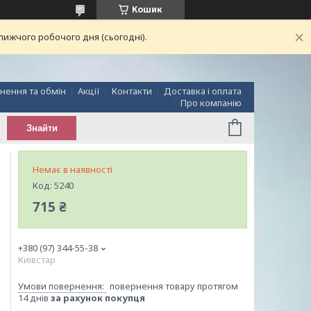
Кошик
лижчого робочого дня (сьогодні).
нення та обмін
Акції
Контакти
Доставка і оплата
Про компанію
Знайти
Немає в наявності
Код:
5240
715 ₴
+380 (97) 344-55-38
Киівстар
повернення товару протягом
14 днів
за рахунок покупця