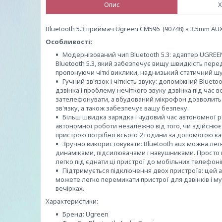
Опис
Х
Bluetooth 5.3 приймач Ugreen CM596 (90748) з 3.5mm AU
Особливості:
Модернізований чип Bluetooth 5.3: адаптер UGREEN
Bluetooth 5.3, який забезпечує вищу швидкість пере
пропонуючи чіткі виклики, наднизький статичний шум 
Гучний зв'язок і чіткість звуку: допоміжний Blue
дзвінка і проблему нечіткого звуку дзвінка під час 
зателефонувати, а вбудований мікрофон дозволить в
зв'язку, а також забезпечує вашу безпеку.
Більш швидка зарядка і чудовий час автономної р
автономної роботи незалежно від того, чи здійснює
пристрою потрібно всього 2 години за допомогою к
Зручно використовувати: Bluetooth aux можна ле
динаміками, підсилювачами і навушниками. Просто п
легко під'єднати ці пристрої до мобільних телефоні
Підтримується підключення двох пристроїв: цей a
можете легко перемикати пристрої для дзвінків і му
вечірках.
Характеристики:
Бренд: Ugreen