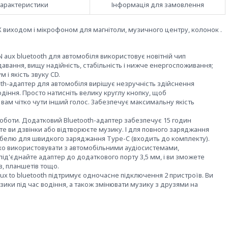
арактеристики
Інформація для замовлення
X виходом і мікрофоном для магнітоли, музичного центру, колонок .
 aux bluetooth для автомобіля використовує новітній чип
давання, вищу надійність, стабільність і нижче енергоспоживання;
і якість звуку CD.
tooth-адаптер для автомобіля вирішує незручність здійснення
водіння. Просто натисніть велику круглу кнопку, щоб
ам чітко чути інший голос. Забезпечує максимальну якість
оботи. Додатковий Bluetooth-адаптер забезпечує 15 годин
те ви дзвінки або відтворюєте музику. І для повного заряджання
абелю для швидкого заряджання Type-C (входить до комплекту).
гко використовувати з автомобільними аудіосистемами,
ід'єднайте адаптер до додаткового порту 3,5 мм, і ви зможете
в, планшетів тощо.
ux to bluetooth підтримує одночасне підключення 2 пристроїв. Ви
зики під час водіння, а також змінювати музику з друзями на