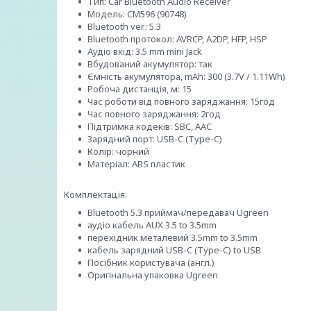
Тип: Car Bluetooth Audio Receiver
Модель: CM596 (90748)
Bluetooth ver.: 5.3
Bluetooth протокол: AVRCP, A2DP, HFP, HSP
Аудіо вхід: 3.5 mm mini Jack
Вбудований акумулятор: так
Ємність акумулятора, mAh: 300 (3.7V / 1.11Wh)
Робоча дистанція, м: 15
Час роботи від повного заряджання: 15год
Час повного заряджання: 2год
Підтримка кодеків: SBC, AAC
Зарядний порт: USB-C (Type-C)
Колір: чорний
Матеріал: ABS пластик
Комплектація:
Bluetooth 5.3 приймач/передавач Ugreen
аудіо кабель AUX 3.5 to 3.5mm
перехідник металевий 3.5mm to 3.5mm
кабель зарядний USB-C (Type-C) to USB
Посібник користувача (англ.)
Оригінальна упаковка Ugreen