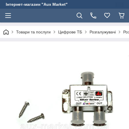
Інтернет-магазин "Aux Market"
Товари та послуги
Цифрове ТБ
Розгалужувачі
Ро