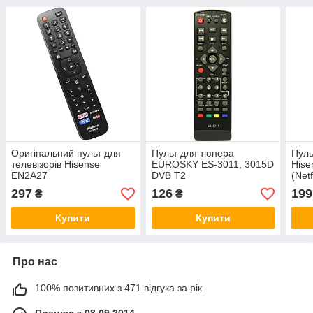
Оригінальний пульт для
Пульт для тюнера
Пуль
телевізорів Hisense
EUROSKY ES-3011, 3015D
His
EN2A27
DVB T2
(Netf
YouT
297
126
199
₴
₴
Купити
Купити
Про нас
100% позитивних з 471 відгука за рік