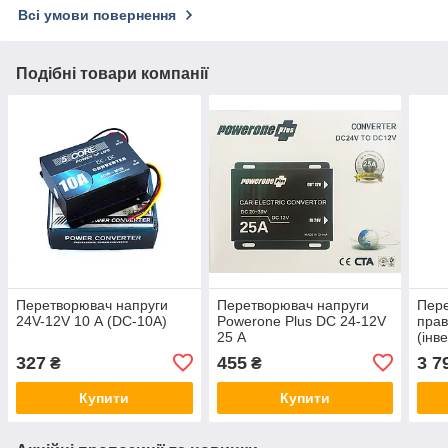
Всі умови повернення
Подібні товари компанії
Перетворювач напруги
Перетворювач напруги
Пере
24V-12V 10 А (DC-10A)
Powerone Plus DC 24-12V
прав
25 А
(інв
220
327
455
3 7
₴
₴
Купити
Купити