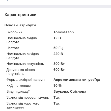
Характеристики
Основні атрибути
Виробник
TommaTech
Номінальна вхідна
12 В
напруга
Частота
50 Гц
Номінальна вихідна
220 В
напруга
Номінальна потужність
300 Вт
Допустима пікова
600 Вт
потужність
Форма вихідної напруги
Апроксимована синусоїда
ККД, не менше
90 %
Види індикації
Звукова, Світлова
Захист від перевантажень
Так
Захист від короткого
Так
замикання