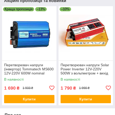
Акційні пропозиції та новинки
Краща пропозиція
–13%
–10%
Перетворювач напруги
Перетворювач напруги Solar
(інвертор) Tommatech MS600
Power Inverter 12V-220V
12V-220V 600W nominal
500W з вольтметром + вихід
(1200W max)
DC12V
В наявності
В наявності
1 690
1 790
₴
₴
1 933 ₴
1 990 ₴
Купити
Купити