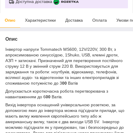
Доступна доставка
Опис
Характеристики
Доставка
Оплата
Умови п
Опис
Інвертор напруги Tommatech MS600, 12V/220V, 300 Вт, з
апроксимованою синусоїдою, 1Shuko, USB, клемні дроти,
АЗП + затискачі. Призначений для перетворення постійного
струму 12 В у змінний струм 220 В. Використовується для
заряджання та роботи: ноутбуків, відеокамер, телефонів,
всілякої аудіо- та відеотехніки та інших електроприладів зі
споживаною потужністю до 3
00
Ватів
Допускається короткочасна робота перетворювача з
навантаженням до 6
00
Ватів.
Вихід інвертора оснащений універсальною розеткою, за
допомогою яких до інвертора можна під'єднати прилади, що
мають вилку живлення європейського типу або ж
американську вилку, також є два виходи USB 5V. Інвертор
можливо під'єднати як у прикурювач, так і безпосередньо до
акумулятора. Дроти для під'єднання через прикурювач йдуть