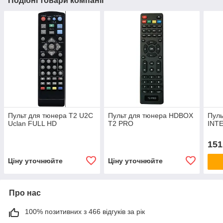
Подібні товари компанії
Пульт для тюнера T2 U2C
Пульт для тюнера HDBOX
Пуль
Uclan FULL HD
T2 PRO
INT
151
Ціну уточнюйте
Ціну уточнюйте
Про нас
100% позитивних з 466 відгуків за рік