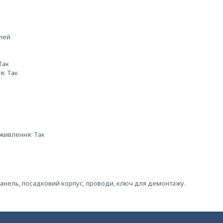
лей
Так
я: Так
живлення: Так
панель, посадковий корпус, проводи, ключ для демонтажу.