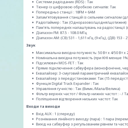
Системи радіоданих (RDS) : Так
Тюнер із цифровою обробкою сигналів: Так
Попередньо станції : 18FM + 6AM
Запам'ятовування станцій із сильним сигналом (дл
Радіотаймер : Так (Одноразово/щодня/щотижня)
Пам'ять попередніх налаштувань на радіостанції 
Діапазон FM: 87.5 - 108.0 МГц
Діапазон AM: (СВ) 531 - 1,611 кГц (9 кГц), (ДВ) 153 - 2
Звук
Максимальна вихідна потужність: 50 Вт x 4/50 Вт x 2
Номінальна вихідна потужність (при КНІ менше 1%):
Підсилювач MOS-FET : Так
Пряме підключення сабвуфера (монофонічне, чере
Еквалайзер: 3-смуговий параметричний еквалайз
Еквалайзер з передустановками: Так (15 передус
Функція Digital Track Expander : Так
Управління гучністю : Так (Вимк./Мала/Велика)
Фільтр верхніх частот / Фільтр нижніх частот : - / Т
Поліпшення відтворення низьких частот: Так
Входи та виходи
Вхід AUX : 1 (спереду)
Рознімання лінійного виходу (пара) : 1 пара (пер
Вихід на сабвуфер з регульованим рівнем та частото