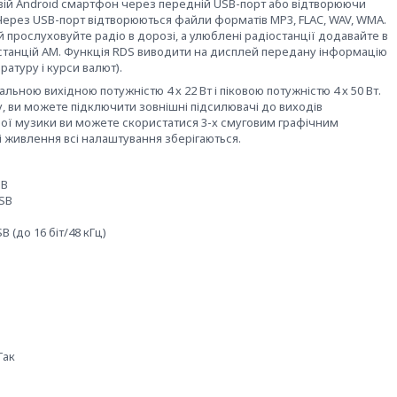
свій Android смартфон через передній USB-порт або відтворюючи
 Через USB-порт відтворюються файли форматів MP3, FLAC, WAV, WMA.
 прослуховуйте радіо в дорозі, а улюблені радіостанції додавайте в
і 6 станцій AM. Функція RDS виводити на дисплей передану інформацію
ратуру і курси валют).
льною вихідною потужністю 4 х 22 Вт і піковою потужністю 4 х 50 Вт.
 ви можете підключити зовнішні підсилювачі до виходів
ої музики ви можете скористатися 3-х смуговим графічним
 живлення всі налаштування зберігаються.
SB
USB
B (до 16 біт/48 кГц)
Так