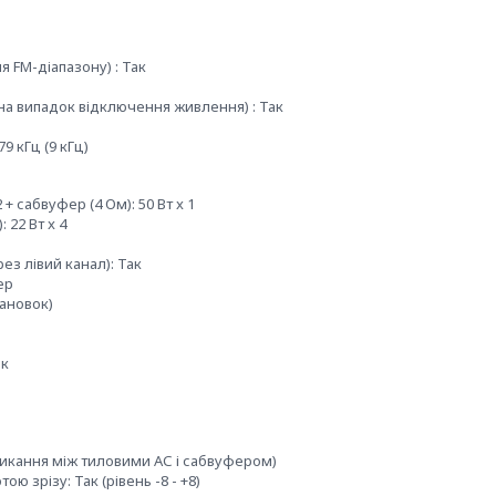
я FM-діапазону) : Так
(на випадок відключення живлення) : Так
79 кГц (9 кГц)
 + сабвуфер (4 Ом): 50 Вт x 1
 22 Вт x 4
з лівий канал): Так
ер
тановок)
ак
емикання між тиловими АС і сабвуфером)
ю зрізу: Так (рівень -8 - +8)