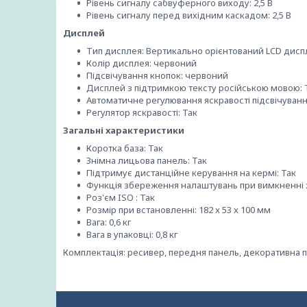
Рівень сигналу сабвуферного виходу: 2,5 В
Рівень сигналу перед вихідним каскадом: 2,5 В
Дисплей
Тип дисплея: Вертикально орієнтований LCD дисп
Колір дисплея: червоний
Підсвічування кнопок: червоний
Дисплей з підтримкою тексту російською мовою: 
Автоматичне регулювання яскравості підсвічуванн
Регулятор яскравості: Так
Загальні характеристики
Коротка база: Так
Знімна лицьова панель: Так
Підтримує дистанційне керування на кермі: Так
Функція збереження налаштувань при вимкненні 
Роз'єм ISO : Так
Розмір при встановленні: 182 x 53 x 100 мм
Вага: 0,6 кг
Вага в упаковці: 0,8 кг
Комплектація: ресивер, передня панель, декоративна 