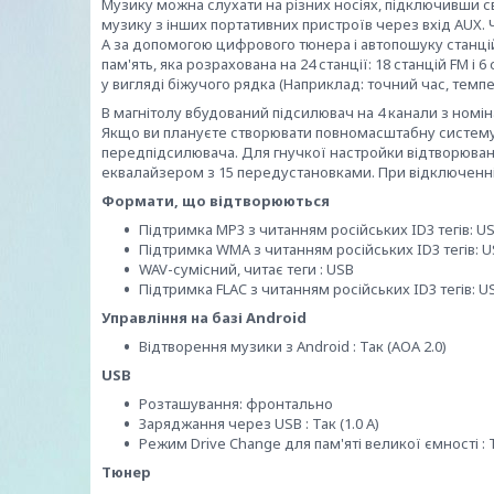
Музику можна слухати на різних носіях, підключивши 
музику з інших портативних пристроїв через вхід AUX.
А за допомогою цифрового тюнера і автопошуку станцій
пам'ять, яка розрахована на 24 станції: 18 станцій FM 
у вигляді біжучого рядка (Наприклад: точний час, темпе
В магнітолу вбудований підсилювач на 4 канали з номіна
Якщо ви плануєте створювати повномасштабну систему,
передпідсилювача. Для гнучкої настройки відтворюван
еквалайзером з 15 передустановками. При відключенні
Формати, що відтворюються
Підтримка MP3 з читанням російських ID3 тегів: U
Підтримка WMA з читанням російських ID3 тегів: 
WAV-сумісний, читає теги : USB
Підтримка FLAC з читанням російських ID3 тегів: US
Управління на базі Android
Відтворення музики з Android : Так (AOA 2.0)
USB
Розташування: фронтально
Заряджання через USB : Так (1.0 A)
Режим Drive Change для пам'яті великої ємності : 
Тюнер