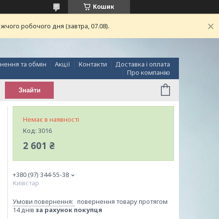
Кошик
чого робочого дня (завтра, 07.08).
нення та обмін
Акції
Контакти
Доставка і оплата
Про компанію
Знайти
Немає в наявності
Код:
3016
2 601 ₴
+380 (97) 344-55-38
Киівстар
повернення товару протягом
14 днів
за рахунок покупця