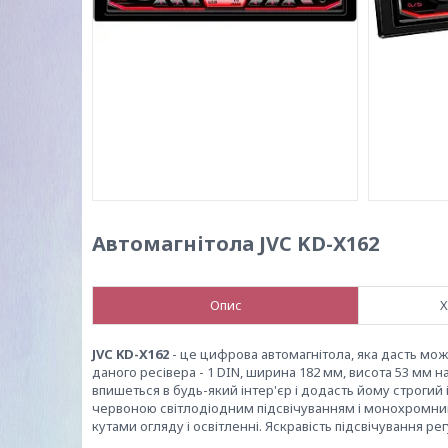
Автомагнітола JVC KD-X162
Опис
Х
JVC KD-X162
- це цифрова автомагнітола, яка дасть м
даного ресівера - 1 DIN, ширина 182 мм, висота 53 мм 
впишеться в будь-який інтер'єр і додасть йому строгий 
червоною світлодіодним підсвічуванням і монохромним
кутами огляду і освітленні. Яскравість підсвічування р