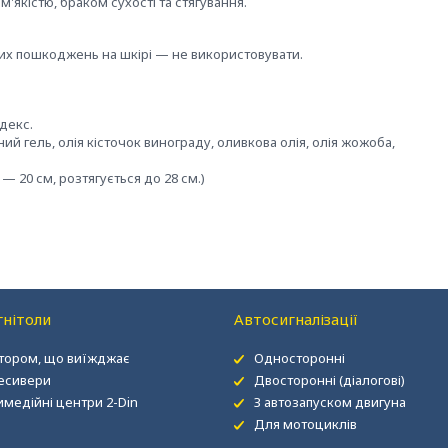
м'якістю, браком сухості та стягування.
итих пошкоджень на шкірі — не використовувати.
декс.
й гель, олія кісточок винограду, оливкова олія, олія жожоба,
— 20 см, розтягується до 28 см.)
нітоли
Автосигналізації
ітором, що виїжджає
Односторонні
есивери
Двосторонні (діалогові)
имедійні центри 2-Din
З автозапуском двигуна
Для мотоциклів