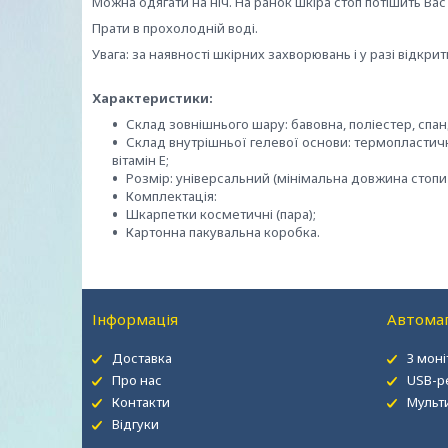
Можна одягати на ніч. На ранок шкіра стоп потішить Вас 
Прати в прохолодній воді.
Увага: за наявності шкірних захворювань і у разі відкр
Характеристики:
Склад зовнішнього шару: бавовна, поліестер, спан
Склад внутрішньої гелевої основи: термопластични
вітамін Е;
Розмір: універсальний (мінімальна довжина стопи 
Комплектація:
Шкарпетки косметичні (пара);
Картонна пакувальна коробка.
Інформація
Автомаг
Доставка
З мон
Про нас
USB-р
Контакти
Мульт
Відгуки