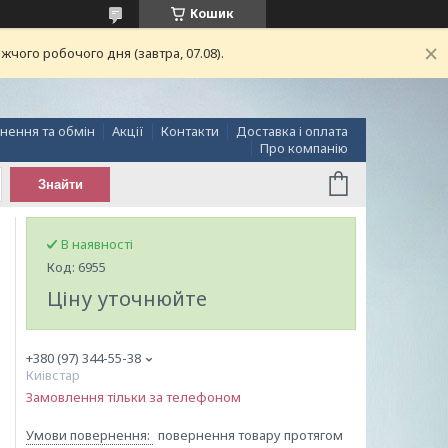
Кошик
чого робочого дня (завтра, 07.08).
нення та обмін
Акції
Контакти
Доставка і оплата
Про компанію
Знайти
В наявності
Код:
6955
Ціну уточнюйте
+380 (97) 344-55-38
Киівстар
Замовлення тільки за телефоном
повернення товару протягом