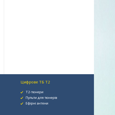
Цифрове ТБ Т2
Т2-тюнери
Пульти для тюнерів
Ефірні антени