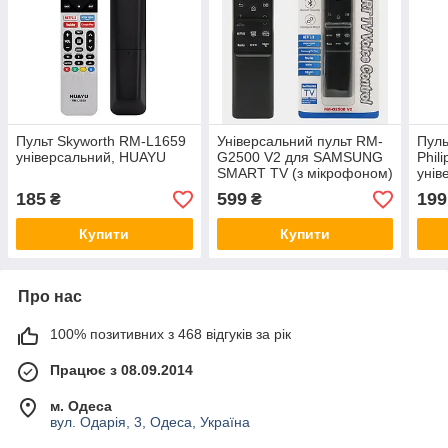
Пульт Skyworth RM-L1659
Універсальний пульт RM-
Пуль
універсальний, HUAYU
G2500 V2 для SAMSUNG
Phil
SMART TV (з мікрофоном)
унів
185
599
199
₴
₴
Купити
Купити
Про нас
100% позитивних з 468 відгуків за рік
Працює з 08.09.2014
м. Одеса
вул. Одарія, 3, Одеса, Україна