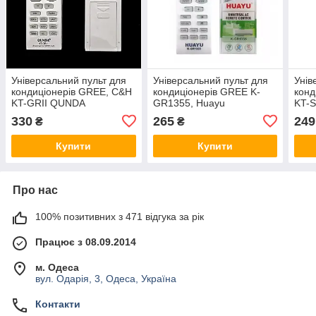
Універсальний пульт для
Універсальний пульт для
Унів
кондиціонерів GREE, C&H
кондиціонерів GREE K-
кон
KT-GRII QUNDA
GR1355, Huayu
KT-
330
265
249
₴
₴
Купити
Купити
Про нас
100% позитивних з 471 відгука за рік
Працює з 08.09.2014
м. Одеса
вул. Одарія, 3, Одеса, Україна
Контакти