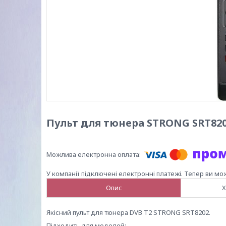
Пульт для тюнера STRONG SRT82
У компанії підключені електронні платежі. Тепер ви мо
Опис
Х
Якісний пульт для тюнера DVB Т2 STRONG SRT8202.
Підходить для моделей: