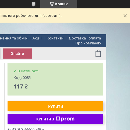
Кошик
лижчого робочого дня (сьогодні).
нення та обмін
Акції
Контакти
Доставка і оплата
Про компанію
Знайти
В наявності
Код:
0085
117 ₴
КУПИТИ
КУПИТИ З
+380 (97) 344-55-38