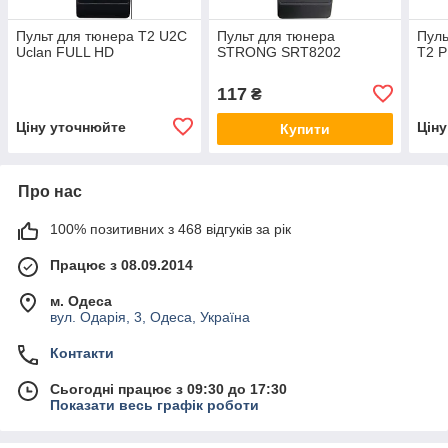
Пульт для тюнера T2 U2C
Пульт для тюнера
Пул
Uclan FULL HD
STRONG SRT8202
T2 
117
₴
Ціну уточнюйте
Цін
Купити
Про нас
100% позитивних з 468 відгуків за рік
Працює з 08.09.2014
м. Одеса
вул. Одарія, 3, Одеса, Україна
Контакти
Сьогодні працює з 09:30 до 17:30
Показати весь графік роботи