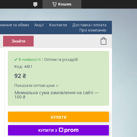
Кошик
нення та обмін
Акції
Контакти
Доставка і оплата
Про компанію
Знайти
В наявності
Оптом і в роздріб
Код:
4431
92 ₴
Показати оптові ціни
Мінімальна сума замовлення на сайті —
100 ₴
КУПИТИ
КУПИТИ З