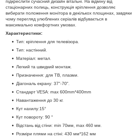
підкреслити сучасний дизайн вітальні. На відміну від
стаціонарних полиць, конструкція кріплення дозволяє
вибирати положення монітора в декількох площинах, завдяки
чому перегляд улюблених серіалів відбувається в
максимально комфортних умовах.
Характеристики:
Тип: кріплення для телевізора.
Тип: настінний.
Матеріал: метал.
Легкий та швидкий монтаж.
Призначення: для ТВ, плазми.
Діагональ екрану: 37"-70".
Стандарт VESA: max 600mm*400mm
Навантаження до 30 кг.
Кут нахилу:15°
Кут повороту: 90 °
Відстань від стіни: min 70мм, max 460 мм.
Розміри плями на стіні: 430 мм*162 мм