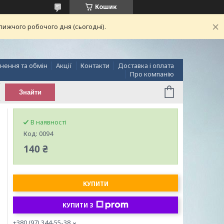
Кошик
лижчого робочого дня (сьогодні).
нення та обмін
Акції
Контакти
Доставка і оплата
Про компанію
Знайти
В наявності
Код:
0094
140 ₴
КУПИТИ
КУПИТИ З
+380 (97) 344-55-38